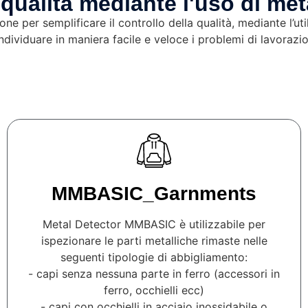
 qualità mediante l'uso di met
ne per semplificare il controllo della qualità, mediante l’ut
dividuare in maniera facile e veloce i problemi di lavorazion
MMBASIC_Garnments
Metal Detector MMBASIC è utilizzabile per
ispezionare le parti metalliche rimaste nelle
seguenti tipologie di abbigliamento:
- capi senza nessuna parte in ferro (accessori in
ferro, occhielli ecc)
- capi con occhielli in acciaio inossidabile o