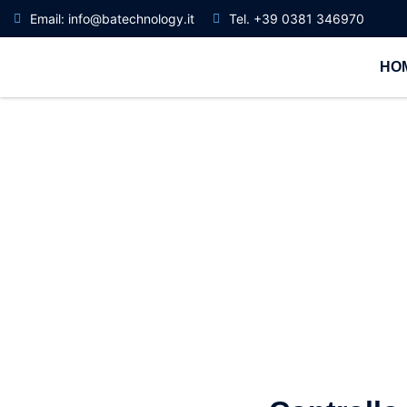
Email: info@batechnology.it
Tel. +39 0381 346970
HO