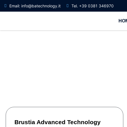
Email: info@batechnology.it
Tel. +39 0381 346970
HO
Brustia Advanced Technology